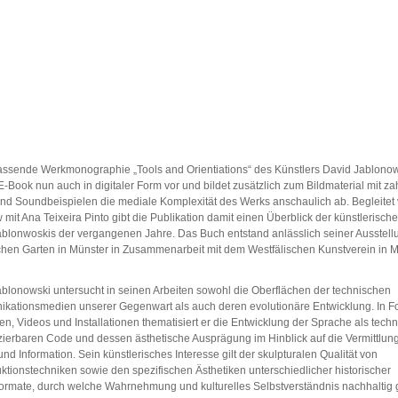
ssende Werkmonographie „Tools and Orientiations“ des Künstlers David Jablonows
-Book nun auch in digitaler Form vor und bildet zusätzlich zum Bildmaterial mit za
nd Soundbeispielen die mediale Komplexität des Werks anschaulich ab. Begleitet
w mit Ana Teixeira Pinto gibt die Publikation damit einen Überblick der künstlerische
blonwoskis der vergangenen Jahre. Das Buch entstand anlässlich seiner Ausstell
hen Garten in Münster in Zusammenarbeit mit dem Westfälischen Kunstverein in M
blonowski untersucht in seinen Arbeiten sowohl die Oberflächen der technischen
kationsmedien unserer Gegenwart als auch deren evolutionäre Entwicklung. In F
en, Videos und Installationen thematisiert er die Entwicklung der Sprache als tech
ierbaren Code und dessen ästhetische Ausprägung im Hinblick auf die Vermittlun
nd Information. Sein künstlerisches Interesse gilt der skulpturalen Qualität von
tionstechniken sowie den spezifischen Ästhetiken unterschiedlicher historischer
ormate, durch welche Wahrnehmung und kulturelles Selbstverständnis nachhaltig 