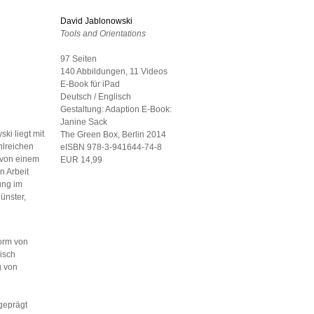
David Jablonowski
Tools and Orientations
97 Seiten
140 Abbildungen, 11 Videos
E-Book für iPad
Deutsch / Englisch
Gestaltung:
Adaption E-Book:
Janine Sack
ki liegt mit
The Green Box, Berlin
2014
hlreichen
eISBN 978-3-941644-74-8
 von einem
EUR 14,99
n Arbeit
ung im
ünster,
orm von
nisch
g von
geprägt