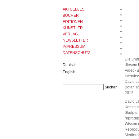
AKTUELLES
BÜCHER
EDITIONEN
KÜNSTLER
VERLAG
NEWSLETTER
IMPRESSUM
DATENSCHUTZ
Die umfa
Deutsch
diesem E
Video- u
English
Intervie
David Ja
Botanisc
2012.
David Ja
Kommuni
Skulptur
reproduz
Wissen u
Reproduk
Medienf