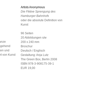
Artists Anonymous
Die Fiktive Sprengung des
Hamburger Bahnhofs
oder die absolute Definition von
Kunst
96 Seiten
n
20 Abbildungen s/w
ganze
200 x 240 mm
Ausgehend
Broschur
ten und
Deutsch / Englisch
rt von Kunst
Gestaltung:
Anja Lutz
The Green Box, Berlin
2008
ISBN 978-3-908175-39-1
EUR 19,00