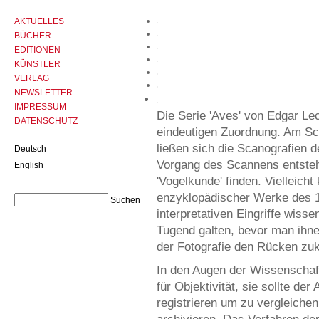
AKTUELLES
BÜCHER
EDITIONEN
KÜNSTLER
VERLAG
NEWSLETTER
IMPRESSUM
Die Serie 'Aves' von Edgar Le
DATENSCHUTZ
eindeutigen Zuordnung. Am Sc
ließen sich die Scanografien de
Deutsch
Vorgang des Scannens entsteh
English
'Vogelkunde' finden. Vielleicht
enzyklopädischer Werke des 18
interpretativen Eingriffe wiss
Tugend galten, bevor man ihne
der Fotografie den Rücken zuk
In den Augen der Wissenschaft
für Objektivität, sie sollte de
registrieren um zu vergleichen