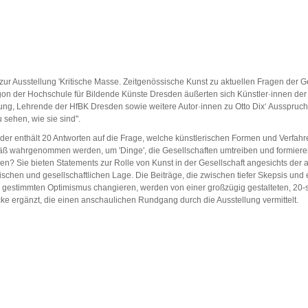
 zur Ausstellung 'Kritische Masse. Zeitgenössische Kunst zu aktuellen Fragen der Ge
on der Hochschule für Bildende Künste Dresden äußerten sich Künstler·innen der
ung, Lehrende der HfBK Dresden sowie weitere Autor·innen zu Otto Dix‘ Ausspruch "
 sehen, wie sie sind".
er enthält 20 Antworten auf die Frage, welche künstlerischen Formen und Verfahr
äß wahrgenommen werden, um 'Dinge', die Gesellschaften umtreiben und formieren
n? Sie bieten Statements zur Rolle von Kunst in der Gesellschaft angesichts der a
tischen und gesellschaftlichen Lage. Die Beiträge, die zwischen tiefer Skepsis und
 gestimmten Optimismus changieren, werden von einer großzügig gestalteten, 20-s
cke ergänzt, die einen anschaulichen Rundgang durch die Ausstellung vermittelt.