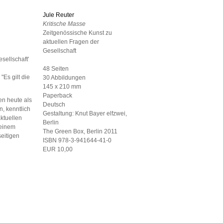
Jule Reuter
Kritische Masse
Zeitgenössische Kunst zu
aktuellen Fragen der
Gesellschaft
sellschaft'
48 Seiten
Es gilt die
30 Abbildungen
145 x 210 mm
Paperback
en heute als
Deutsch
, kenntlich
Gestaltung:
Knut Bayer elfzwei,
ktuellen
Berlin
 einem
The Green Box, Berlin
2011
eitigen
ISBN 978-3-941644-41-0
EUR 10,00