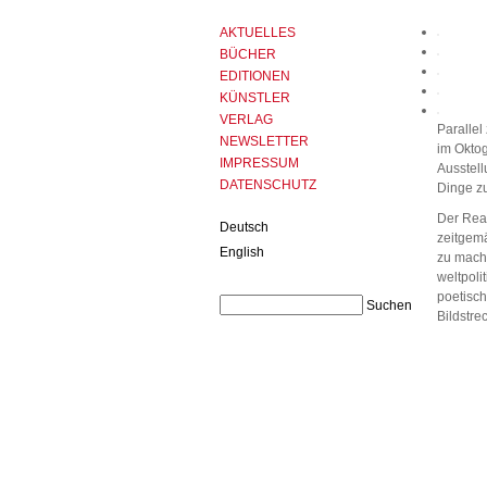
AKTUELLES
BÜCHER
EDITIONEN
KÜNSTLER
VERLAG
Parallel
NEWSLETTER
im Oktog
IMPRESSUM
Ausstell
DATENSCHUTZ
Dinge zu
Der Read
Deutsch
zeitgem
English
zu mache
weltpoli
poetisch
Bildstre