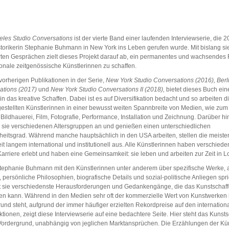
eles Studio Conversations
ist der vierte Band einer laufenden Interviewserie, die 
torikerin Stephanie Buhmann in New York ins Leben gerufen wurde. Mit bislang si
rten Gesprächen zielt dieses Projekt darauf ab, ein permanentes und wachsendes 
ionale zeitgenössische Künstlerinnen zu schaffen.
vorherigen Publikationen in der Serie,
New York Studio Conversations (2016),
Berl
ations (2017)
und
New York Studio Conversations II (2018),
bietet dieses Buch ein
 in das kreative Schaffen. Dabei ist es auf Diversifikation bedacht und so arbeiten d
gestellten Künstlerinnen in einer bewusst weiten Spannbreite von Medien, wie zum
 Bildhauerei, Film, Fotografie, Performance, Installation und Zeichnung. Darüber h
 sie verschiedenen Altersgruppen an und genießen einen unterschiedlichen
eitsgrad. Während manche hauptsächlich in den USA arbeiten, stellen die meiste
it langem international und institutionell aus. Alle Künstlerinnen haben verschie
 Karriere erlebt und haben eine Gemeinsamkeit: sie leben und arbeiten zur Zeit in L
tephanie Buhmann mit den Künstlerinnen unter anderem über spezifische Werke,
, persönliche Philosophien, biografische Details und sozial-politische Anliegen spri
ht sie verschiedenste Herausforderungen und Gedankengänge, die das Kunstschaf
en kann. Während in den Medien sehr oft der kommerzielle Wert von Kunstwerken
und steht, aufgrund der immer häufiger erzielten Rekordpreise auf den internation
tionen, zeigt diese Interviewserie auf eine bedachtere Seite. Hier steht das Kunst
 Vordergrund, unabhängig von jeglichen Marktansprüchen. Die Erzählungen der Kü