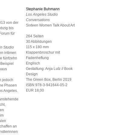
Stephanie Buhmann
Los Angeles Studio
Conversations
2013 von der
Sixteen Women Talk About Art
ebzig bis
Forum für
264 Seiten
30 Abbildungen
115 x 180 mm
in Studio
Klappenbroschur mit
en intimen
Fadenheftung
ie fünfzehn
Englisch
 Beispiel
Gestaltung:
Anja Lutz // Book
inaus
Design
The Green Box, Berlin
2019
n jedoch
ISBN 978-3-941644-05-2
dene Phasen
EUR 18,00
os Angeles.
 anstehende
cht,
fen
 im
alen
schaffen an
nstlerinnen