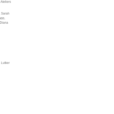
 Ateliers
, Sarah
app,
 Diana
a Lutker