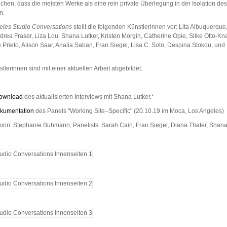
ichen, dass die meisten Werke als eine rein private Überlegung in der Isolation des
n.
eles Studio Conversations
stellt die folgenden Künstlerinnen vor: Lita Albuquerque
drea Fraser, Liza Lou, Shana Lutker, Kristen Morgin, Catherine Opie, Silke Otto-Kn
Prieto, Alison Saar, Analia Saban, Fran Siegel, Lisa C. Soto, Despina Stokou, und
stlerinnen sind mit einer aktuellen Arbeit abgebildet.
Download
des aktualisierten Interviews mit Shana Lutker.*
kumentation
des Panels "Working Site–Specific" (20.10.19 im Moca, Los Angeles)
rin: Stephanie Buhmann, Panelists: Sarah Cain, Fran Siegel, Diana Thater, Shan