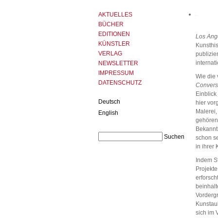
AKTUELLES
BÜCHER
EDITIONEN
Los Ang
KÜNSTLER
Kunsthis
VERLAG
publizie
internat
NEWSLETTER
IMPRESSUM
Wie die 
DATENSCHUTZ
Convers
Einblick
Deutsch
hier vor
Malerei,
English
gehören
Bekannth
schon se
in ihrer
Indem S
Projekte
erforsc
beinhalt
Vordergr
Kunstauk
sich im