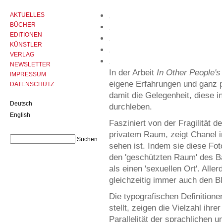
AKTUELLES
BÜCHER
EDITIONEN
KÜNSTLER
VERLAG
NEWSLETTER
In der Arbeit
In Other People'
IMPRESSUM
eigene Erfahrungen und ganz 
DATENSCHUTZ
damit die Gelegenheit, diese i
Deutsch
durchleben.
English
Fasziniert von der Fragilität 
privatem Raum, zeigt Chanel i
sehen ist. Indem sie diese Fotog
den 'geschützten Raum' des Ba
als einen 'sexuellen Ort'. Alle
gleichzeitig immer auch den Bl
Die typografischen Definitione
stellt, zeigen die Vielzahl ihr
Parallelität der sprachlichen 