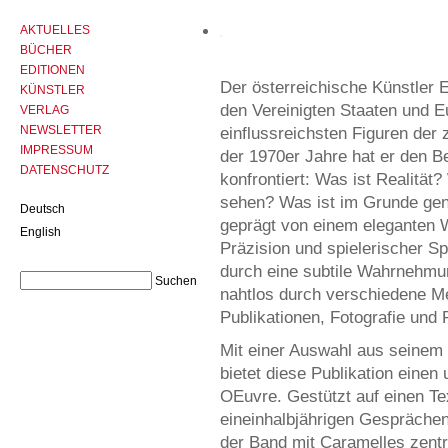
AKTUELLES
BÜCHER
EDITIONEN
Der österreichische Künstler 
KÜNSTLER
den Vereinigten Staaten und Eur
VERLAG
NEWSLETTER
einflussreichsten Figuren der
IMPRESSUM
der 1970er Jahre hat er den B
DATENSCHUTZ
konfrontiert: Was ist Realität
sehen? Was ist im Grunde ge
Deutsch
geprägt von einem eleganten W
English
Präzision und spielerischer S
durch eine subtile Wahrnehmun
nahtlos durch verschiedene Med
Publikationen, Fotografie und 
Mit einer Auswahl aus seinem
bietet diese Publikation eine
OEuvre. Gestützt auf einen T
eineinhalbjährigen Gesprächen 
der Band mit Caramelles zen