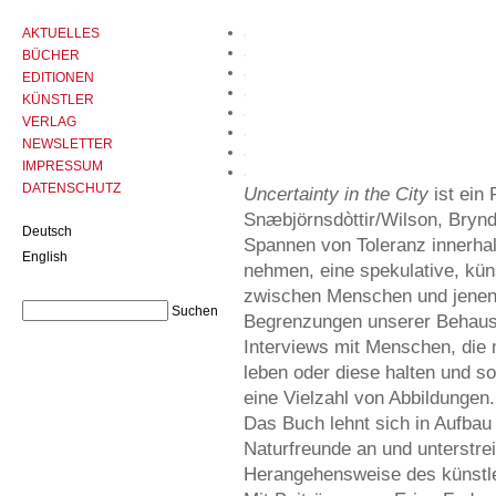
AKTUELLES
BÜCHER
EDITIONEN
KÜNSTLER
VERLAG
NEWSLETTER
IMPRESSUM
DATENSCHUTZ
Uncertainty in the City
ist ein
Snæbjörnsdòttir/Wilson, Brynd
Deutsch
Spannen von Toleranz innerha
English
nehmen, eine spekulative, kün
zwischen Menschen und jenen T
Begrenzungen unserer Behau
Interviews mit Menschen, die 
leben oder diese halten und so
eine Vielzahl von Abbildungen.
Das Buch lehnt sich in Aufba
Naturfreunde an und unterstrei
Herangehensweise des künstle