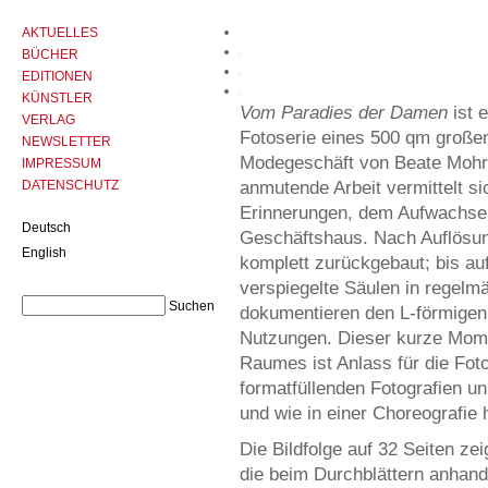
AKTUELLES
BÜCHER
EDITIONEN
KÜNSTLER
Vom Paradies der Damen
ist 
VERLAG
Fotoserie eines 500 qm groß
NEWSLETTER
Modegeschäft von Beate Mohrs
IMPRESSUM
DATENSCHUTZ
anmutende Arbeit vermittelt s
Erinnerungen, dem Aufwachsen 
Deutsch
Geschäftshaus. Nach Auflösu
English
komplett zurückgebaut; bis au
verspiegelte Säulen in regelmä
dokumentieren den L-förmige
Nutzungen. Dieser kurze Mome
Raumes ist Anlass für die Fot
formatfüllenden Fotografien u
und wie in einer Choreografie 
Die Bildfolge auf 32 Seiten z
die beim Durchblättern anhan