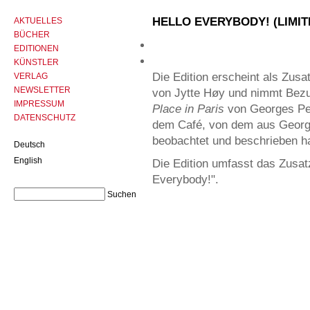
HELLO EVERYBODY! (LIMIT
AKTUELLES
BÜCHER
EDITIONEN
KÜNSTLER
Die Edition erscheint als Zus
VERLAG
NEWSLETTER
von Jytte Høy und nimmt Bezu
IMPRESSUM
Place in Paris
von Georges Per
DATENSCHUTZ
dem Café, von dem aus George
beobachtet und beschrieben ha
Deutsch
English
Die Edition umfasst das Zusatz
Everybody!".