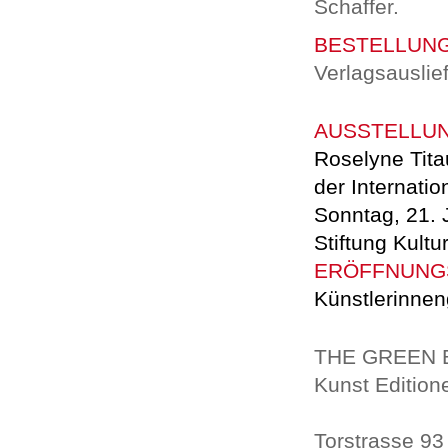
Schaffer.
BESTELLUN
Verlagsauslie
AUSSTELLU
Roselyne Tita
der
Internati
Sonntag, 21. 
Stiftung Kultur
ERÖFFNUNG
Künstlerinne
THE GREEN 
Kunst Editione
Torstrasse 93