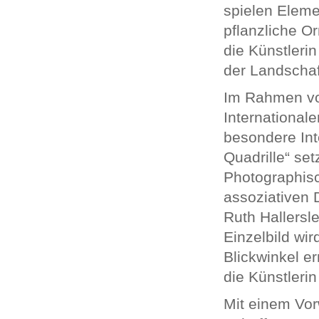
spielen Eleme
pflanzliche O
die Künstlerin
der Landschaf
Im Rahmen von
International
besondere Int
Quadrille“ se
Photographis
assoziativen 
Ruth Hallersl
Einzelbild wi
Blickwinkel er
die Künstlerin
Mit einem Vor