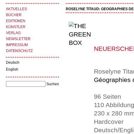
AKTUELLES
ROSELYNE TITAUD: GEOGRAPHIES DE
BÜCHER
EDITIONEN
KÜNSTLER
VERLAG
NEWSLETTER
IMPRESSUM
NEUERSCHE
DATENSCHUTZ
Deutsch
English
Roselyne Tit
Géographies 
96 Seiten
110 Abbildun
230 x 280 m
Hardcover
Deutsch/Engl