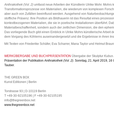
Anthrakothek (Vol. 2)
umfasst neue Arbeiten der Künstlerin Ulrike Mohr. Mohrs k
Transformationsprozesse von Materialien, die wiederum von komplexen Forsch
aber auch von Zufällen beeinflusst werden. Ausgehend von Naturbeobachtungen
stoffliche Präsenz. Ihre Position als Bildhauerin ist das Resultat eines prozess
kontextbezogenen Materialien, die sie in poetische Installationen überführt. Dabei
Materialbeschaffenheit, sondern auch der zeitlichen Dimension, die den eph
Das vorliegende Buch gibt einen Einblick in Ulrike Mohrs künstlerische Arbeit de
dem Vorgang des Köhlerns auseinandergesetzt und die Ergebnisse in ihren Inst
Mit Texten von Friederike Schäfer, Eva Scharrer, Mana Taylor und Helmut Braun
WERKÜBERGABE UND BUCHPRÄSENTATION
Übergabe der Skulptur
Kubus 
Präsentation der Publikation
Anthrakothek (Vol. 2).
Sonntag, 21. April 2019, 16 
Tauber.
THE GREEN BOX
Kunst Editionen | Berlin
Torstrasse 93 | D-10119 Berlin
T +49-30-92105196 | F +49-30-92105195
info@thegreenbox.net
www.thegreenbox.net