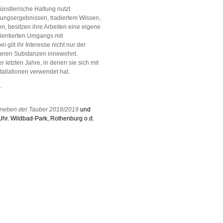
ünstlerische Haltung nutzt
ungsergebnissen, tradiertem Wissen,
, besitzen ihre Arbeiten eine eigene
orientierten Umgangs mit
 gilt ihr Interesse nicht nur der
emeren Substanzen innewohnt.
r letzten Jahre, in denen sie sich mit
allationen verwendet hat.
.
neben der Tauber
2018/2019
und
Uhr.
Wildbad-Park,
Rothenburg o.d.