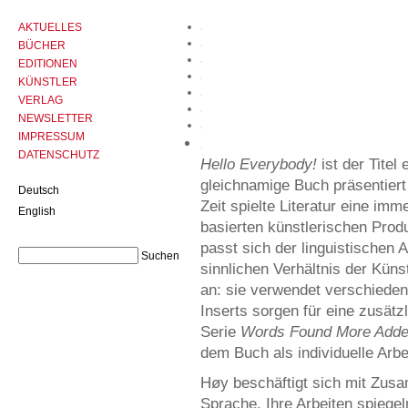
AKTUELLES
BÜCHER
EDITIONEN
KÜNSTLER
VERLAG
NEWSLETTER
IMPRESSUM
DATENSCHUTZ
Hello Everybody!
ist der Titel
gleichnamige Buch präsentiert
Deutsch
Zeit spielte Literatur eine imm
English
basierten künstlerischen Prod
passt sich der linguistische
sinnlichen Verhältnis der Kün
an: sie verwendet verschieden
Inserts sorgen für eine zusätz
Serie
Words Found More Add
dem Buch als individuelle Arbei
Høy beschäftigt sich mit Zus
Sprache. Ihre Arbeiten spiegeln